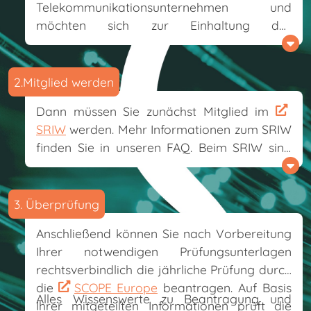
Telekommunikationsunternehmen und
möchten sich zur Einhaltung des
Haustürkodex bekennen, um von der
SCOPE Europe
überprüft und für Ihren
Haustürvertrieb ausgezeichnet zu werden?
2.Mitglied werden
Dann müssen Sie zunächst Mitglied im
SRIW
werden. Mehr Informationen zum SRIW
finden Sie in unseren FAQ. Beim SRIW sind
die Gremien zur Kodexverwaltung
angesiedelt. Als Mitglied des SRIW sind sie
berechtigt, in diesen Gremien die weitere
3. Überprüfung
Entwicklung der Kodexinhalte und die
Anschließend können Sie nach Vorbereitung
Außendarstellung des Kodex aktiv
Ihrer notwendigen Prüfungsunterlagen
mitzugestalten. Mit Ihrem
rechtsverbindlich die jährliche Prüfung durch
Mitgliedschaftsbeitrag stellen Sie die
die
SCOPE Europe
beantragen. Auf Basis
Aktualität sowie die öffentliche
Alles Wissenswerte zu Beantragung und
Ihrer mitgeteilten Informationen prüft die
Wahrnehmung und Anerkennung des