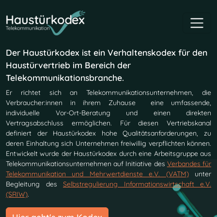
Direkt zur Hauptnavigation springen
Direkt zum Inhalt springen
Der Haustürkodex ist ein Verhaltenskodex für den
Haustürvertrieb im Bereich der
Telekommunikationsbranche.
Er richtet sich an Telekommunikationsunternehmen, die
Verbraucher:innen in ihrem Zuhause eine umfassende,
individuelle Vor-Ort-Beratung und einen direkten
Vertragsabschluss ermöglichen. Für diesen Vertriebskanal
definiert der Haustürkodex hohe Qualitätsanforderungen, zu
deren Einhaltung sich Unternehmen freiwillig verpflichten können.
Entwickelt wurde der Haustürkodex durch eine Arbeitsgruppe aus
Telekommunikationsunternehmen auf Initiative des
Verbandes für
Telekommunikation und Mehrwertdienste e.V. (VATM)
unter
Begleitung des
Selbstregulierung Informationswirtschaft e.V.
(SRIW)
.