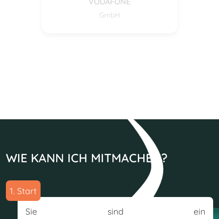
VODAFONE
GmbH
WIE KANN ICH MITMACHEN?
1. Start
Sie sind ein